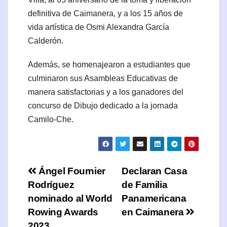
definitiva de Caimanera, y a los 15 años de
vida artística de Osmi Alexandra García
Calderón.
Además, se homenajearon a estudiantes que
culminaron sus Asambleas Educativas de
manera satisfactorias y a los ganadores del
concurso de Dibujo dedicado a la jornada
Camilo-Che.
Navegación
Ángel Fournier
Declaran Casa
Rodríguez
de Familia
de
nominado al World
Panamericana
entradas
Rowing Awards
en Caimanera
2023