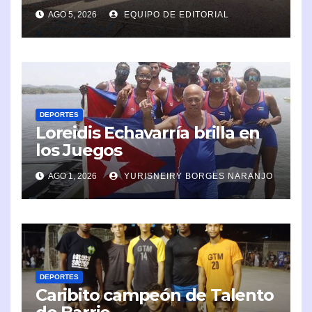
AGO 5, 2026
EQUIPO DE EDITORIAL
DEPORTES
Loreidis Echavarría brilla en
los Juegos
Centroamericanos y del
AGO 1, 2026
YURISNEIRY BORGES NARANJO
Caribe 2026
DEPORTES
Caribito campeón de Talento