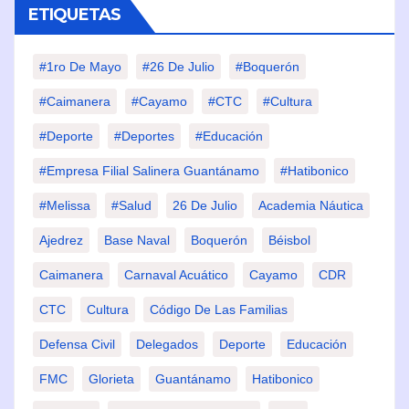
ETIQUETAS
#1ro De Mayo
#26 De Julio
#Boquerón
#Caimanera
#Cayamo
#CTC
#Cultura
#Deporte
#deportes
#Educación
#Empresa Filial Salinera Guantánamo
#Hatibonico
#Melissa
#Salud
26 De Julio
Academia Náutica
Ajedrez
Base Naval
Boquerón
Béisbol
Caimanera
Carnaval Acuático
Cayamo
CDR
CTC
Cultura
Código De Las Familias
Defensa Civil
Delegados
Deporte
Educación
FMC
Glorieta
Guantánamo
Hatibonico