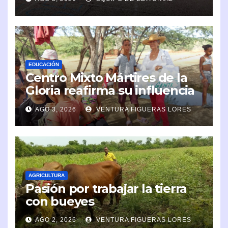
EDUCACIÓN
Centro Mixto Mártires de la
Gloria reafirma su influencia
en la comunidad
AGO 3, 2026
VENTURA FIGUERAS LORES
AGRICULTURA
Pasión por trabajar la tierra
con bueyes
AGO 2, 2026
VENTURA FIGUERAS LORES