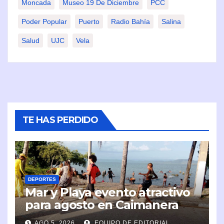
Moncada
Museo 19 De Diciembre
PCC
Poder Popular
Puerto
Radio Bahía
Salina
Salud
UJC
Vela
TE HAS PERDIDO
DEPORTES
Mar y Playa evento atractivo
para agosto en Caimanera
AGO 5, 2026
EQUIPO DE EDITORIAL