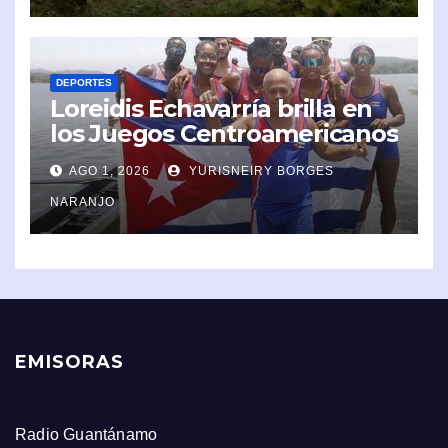
DEPORTES
Loreidis Echavarría brilla en
los Juegos Centroamericanos
y del Caribe 2026
AGO 1, 2026
YURISNEIRY BORGES
NARANJO
EMISORAS
Radio Guantánamo