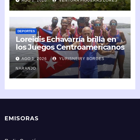
AGO 2, 2026
VENTURA FIGUERAS LORES
DEPORTES
Loreidis Echavarría brilla en
los Juegos Centroamericanos
y del Caribe 2026
AGO 1, 2026
YURISNEIRY BORGES
NARANJO
EMISORAS