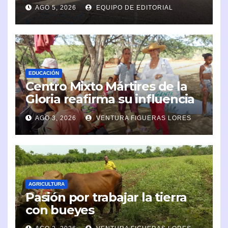
AGO 5, 2026
EQUIPO DE EDITORIAL
EDUCACIÓN
Centro Mixto Mártires de la
Gloria reafirma su influencia
en la comunidad
AGO 3, 2026
VENTURA FIGUERAS LORES
AGRICULTURA
Pasión por trabajar la tierra
con bueyes