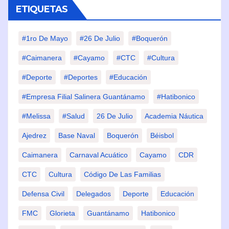
ETIQUETAS
#1ro De Mayo
#26 De Julio
#Boquerón
#Caimanera
#Cayamo
#CTC
#Cultura
#Deporte
#deportes
#Educación
#Empresa Filial Salinera Guantánamo
#Hatibonico
#Melissa
#Salud
26 De Julio
Academia Náutica
Ajedrez
Base Naval
Boquerón
Béisbol
Caimanera
Carnaval Acuático
Cayamo
CDR
CTC
Cultura
Código De Las Familias
Defensa Civil
Delegados
Deporte
Educación
FMC
Glorieta
Guantánamo
Hatibonico