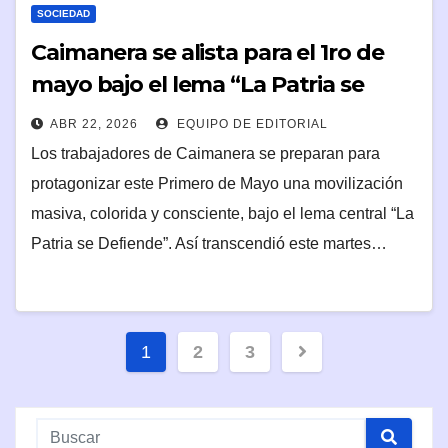
SOCIEDAD
Caimanera se alista para el 1ro de
mayo bajo el lema “La Patria se
Defiende”
ABR 22, 2026
EQUIPO DE EDITORIAL
Los trabajadores de Caimanera se preparan para
protagonizar este Primero de Mayo una movilización
masiva, colorida y consciente, bajo el lema central “La
Patria se Defiende”. Así transcendió este martes…
Paginación
1
2
3
de
entradas