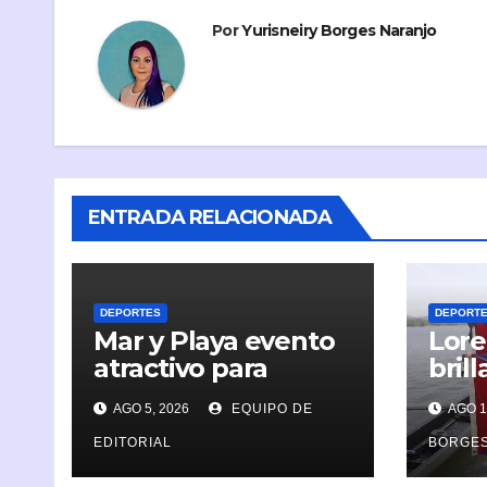
Por
Yurisneiry Borges Naranjo
ENTRADA RELACIONADA
DEPORTES
DEPORT
Mar y Playa evento
Lore
atractivo para
bril
agosto en
Cent
AGO 5, 2026
EQUIPO DE
AGO 1
Caimanera
del 
EDITORIAL
BORGES