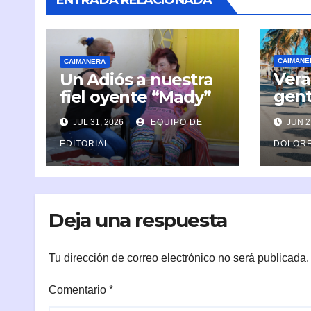
CAIMANE
CAIMANERA
Vera
Un Adiós a nuestra
gent
fiel oyente “Mady”
listo
JUL 31, 2026
EQUIPO DE
JUN 2
EDITORIAL
DOLORE
Deja una respuesta
Tu dirección de correo electrónico no será publicada.
Comentario
*