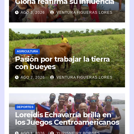
Gloria reafirma su influencia
en la comunidad
AGO 3, 2026
VENTURA FIGUERAS LORES
AGRICULTURA
Pasión por trabajar la tierra
con bueyes
AGO 2, 2026
VENTURA FIGUERAS LORES
DEPORTES
Loreidis Echavarría brilla en
los Juegos Centroamericanos
y del Caribe 2026
AGO 1, 2026
YURISNEIRY BORGES