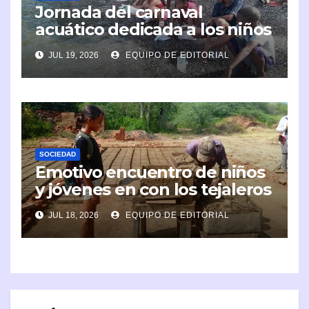
Jornada del carnaval
acuático dedicada a los niños
en Caimanera
JUL 19, 2026
EQUIPO DE EDITORIAL
SOCIEDAD
Emotivo encuentro de niños
y jóvenes en con los tejaleros
de Cayamo
JUL 18, 2026
EQUIPO DE EDITORIAL