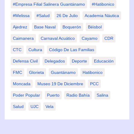
#Empresa Filial Salinera Guantánamo
#Hatibonico
#Melissa
#Salud
26 De Julio
Academia Náutica
Ajedrez
Base Naval
Boquerón
Béisbol
Caimanera
Carnaval Acuático
Cayamo
CDR
CTC
Cultura
Código De Las Familias
Defensa Civil
Delegados
Deporte
Educación
FMC
Glorieta
Guantánamo
Hatibonico
Moncada
Museo 19 De Diciembre
PCC
Poder Popular
Puerto
Radio Bahía
Salina
Salud
UJC
Vela