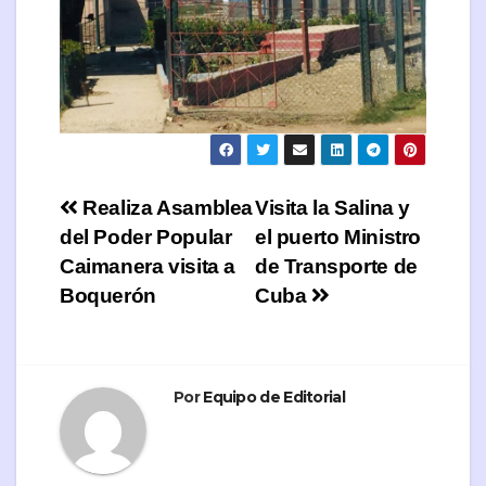
Navegación
Realiza Asamblea
Visita la Salina y
del Poder Popular
el puerto Ministro
de
Caimanera visita a
de Transporte de
entradas
Boquerón
Cuba
Por
Equipo de Editorial