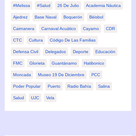
#Melissa
#Salud
26 De Julio
Academia Náutica
Ajedrez
Base Naval
Boquerón
Béisbol
Caimanera
Carnaval Acuático
Cayamo
CDR
CTC
Cultura
Código De Las Familias
Defensa Civil
Delegados
Deporte
Educación
FMC
Glorieta
Guantánamo
Hatibonico
Moncada
Museo 19 De Diciembre
PCC
Poder Popular
Puerto
Radio Bahía
Salina
Salud
UJC
Vela