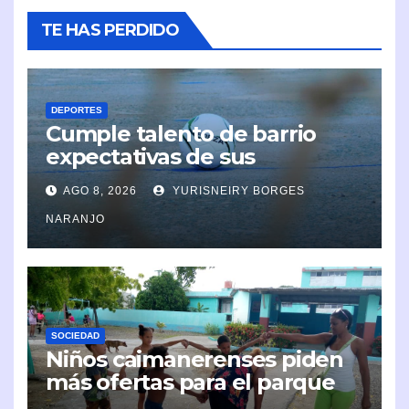
TE HAS PERDIDO
DEPORTES
Cumple talento de barrio
expectativas de sus
organizadores
AGO 8, 2026
YURISNEIRY BORGES
NARANJO
SOCIEDAD
Niños caimanerenses piden
más ofertas para el parque
infantil