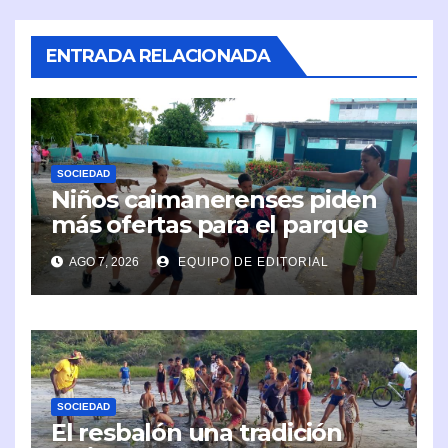
ENTRADA RELACIONADA
SOCIEDAD
Niños caimanerenses piden
más ofertas para el parque
infantil
AGO 7, 2026
EQUIPO DE EDITORIAL
SOCIEDAD
El resbalón una tradición