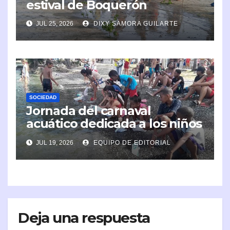
estival de Boquerón
JUL 25, 2026
DIXY SAMORA GUILARTE
SOCIEDAD
Jornada del carnaval
acuático dedicada a los niños
en Caimanera
JUL 19, 2026
EQUIPO DE EDITORIAL
Deja una respuesta