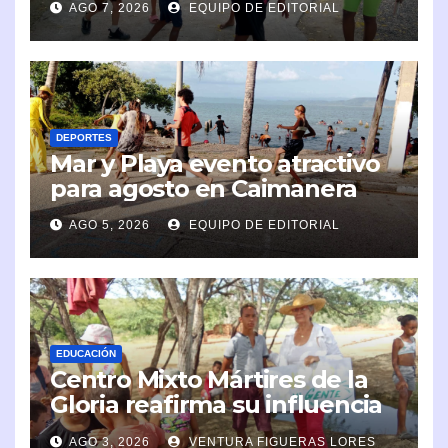
AGO 7, 2026
EQUIPO DE EDITORIAL
DEPORTES
Mar y Playa evento atractivo
para agosto en Caimanera
AGO 5, 2026
EQUIPO DE EDITORIAL
EDUCACIÓN
Centro Mixto Mártires de la
Gloria reafirma su influencia
en la comunidad
AGO 3, 2026
VENTURA FIGUERAS LORES