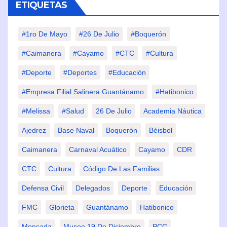
ETIQUETAS
#1ro De Mayo
#26 De Julio
#Boquerón
#Caimanera
#Cayamo
#CTC
#Cultura
#Deporte
#deportes
#Educación
#Empresa Filial Salinera Guantánamo
#Hatibonico
#Melissa
#Salud
26 De Julio
Academia Náutica
Ajedrez
Base Naval
Boquerón
Béisbol
Caimanera
Carnaval Acuático
Cayamo
CDR
CTC
Cultura
Código De Las Familias
Defensa Civil
Delegados
Deporte
Educación
FMC
Glorieta
Guantánamo
Hatibonico
Moncada
Museo 19 De Diciembre
PCC