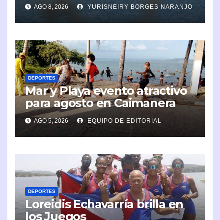
organizadores
AGO 8, 2026
YURISNEIRY BORGES NARANJO
DEPORTES
Mar y Playa evento atractivo
para agosto en Caimanera
AGO 5, 2026
EQUIPO DE EDITORIAL
DEPORTES
Loreidis Echavarría brilla en
los Juegos