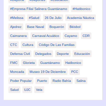
#Empresa Filial Salinera Guantánamo
#Hatibonico
#Melissa
#Salud
26 De Julio
Academia Náutica
Ajedrez
Base Naval
Boquerón
Béisbol
Caimanera
Carnaval Acuático
Cayamo
CDR
CTC
Cultura
Código De Las Familias
Defensa Civil
Delegados
Deporte
Educación
FMC
Glorieta
Guantánamo
Hatibonico
Moncada
Museo 19 De Diciembre
PCC
Poder Popular
Puerto
Radio Bahía
Salina
Salud
UJC
Vela