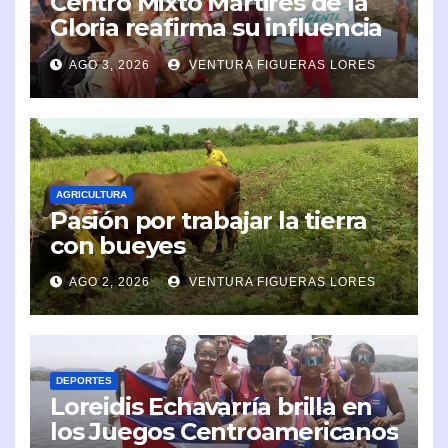
Centro Mixto Mártires de la
Gloria reafirma su influencia
en la comunidad
AGO 3, 2026
VENTURA FIGUERAS LORES
AGRICULTURA
Pasión por trabajar la tierra
con bueyes
AGO 2, 2026
VENTURA FIGUERAS LORES
DEPORTES
Loreidis Echavarría brilla en
los Juegos Centroamericanos