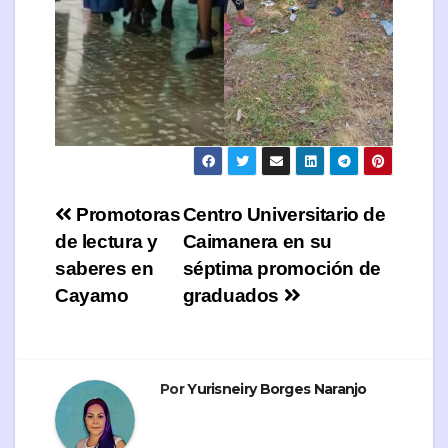
Navegación
Promotoras
Centro Universitario de
de lectura y
Caimanera en su
de
saberes en
séptima promoción de
entradas
Cayamo
graduados
Por
Yurisneiry Borges Naranjo