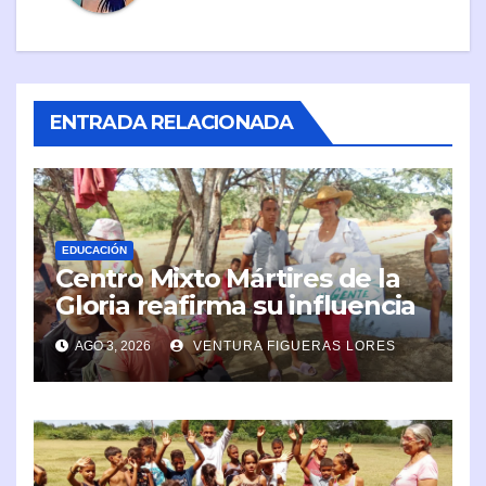
ENTRADA RELACIONADA
EDUCACIÓN
Centro Mixto Mártires de la
Gloria reafirma su influencia
en la comunidad
AGO 3, 2026
VENTURA FIGUERAS LORES