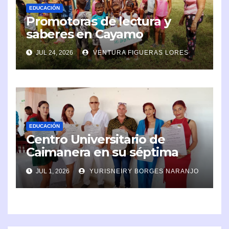
EDUCACIÓN
Promotoras de lectura y
saberes en Cayamo
JUL 24, 2026
VENTURA FIGUERAS LORES
EDUCACIÓN
Centro Universitario de
Caimanera en su séptima
promoción de graduados
JUL 1, 2026
YURISNEIRY BORGES NARANJO