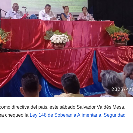
 como directiva del país, este sábado Salvador Valdés Mesa,
uba chequeó la
Ley 148 de Soberanía Alimentaria, Seguridad