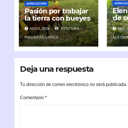
AGRICUL
AGRICULTURA
Elen
Pasión por trabajar
de s
la tierra con bueyes
cont
AGO 2, 2026
VENTURA
MAY 2
FIGUERAS LORES
ALCOBR
Deja una respuesta
Tu dirección de correo electrónico no será publicada.
Comentario
*