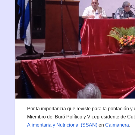
Por la importancia que reviste para la población y
Miembro del Buró Político y Vicepresidente de C
Alimentaria y Nutricional (SSAN)
en
Caimanera
.