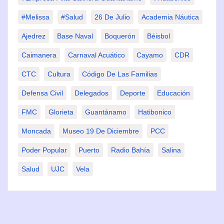
#Melissa
#Salud
26 De Julio
Academia Náutica
Ajedrez
Base Naval
Boquerón
Béisbol
Caimanera
Carnaval Acuático
Cayamo
CDR
CTC
Cultura
Código De Las Familias
Defensa Civil
Delegados
Deporte
Educación
FMC
Glorieta
Guantánamo
Hatibonico
Moncada
Museo 19 De Diciembre
PCC
Poder Popular
Puerto
Radio Bahía
Salina
Salud
UJC
Vela