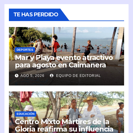
TE HAS PERDIDO
DEPORTES
Mar y Playa evento atractivo
para agosto en Caimanera
AGO 5, 2026
EQUIPO DE EDITORIAL
EDUCACIÓN
Centro Mixto Mártires de la
Gloria reafirma su influencia