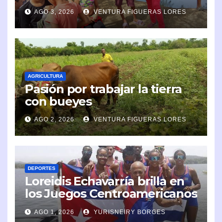
en la comunidad
AGO 3, 2026
VENTURA FIGUERAS LORES
AGRICULTURA
Pasión por trabajar la tierra
con bueyes
AGO 2, 2026
VENTURA FIGUERAS LORES
DEPORTES
Loreidis Echavarría brilla en
los Juegos Centroamericanos
y del Caribe 2026
AGO 1, 2026
YURISNEIRY BORGES