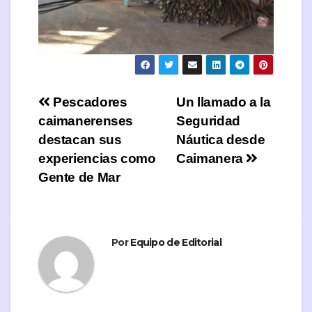
Navegación
Pescadores
Un llamado a la
caimanerenses
Seguridad
de
destacan sus
Náutica desde
entradas
experiencias como
Caimanera
Gente de Mar
Por
Equipo de Editorial