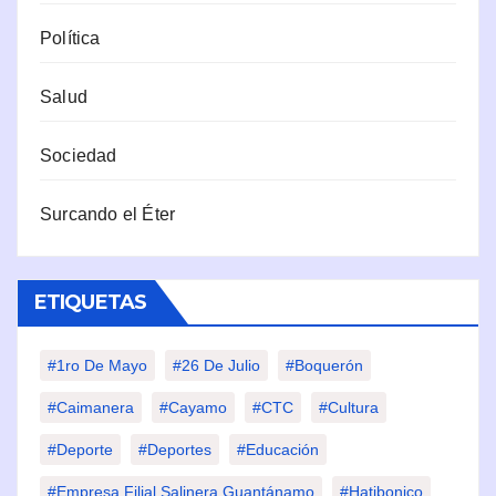
Política
Salud
Sociedad
Surcando el Éter
ETIQUETAS
#1ro De Mayo
#26 De Julio
#Boquerón
#Caimanera
#Cayamo
#CTC
#Cultura
#Deporte
#deportes
#Educación
#Empresa Filial Salinera Guantánamo
#Hatibonico