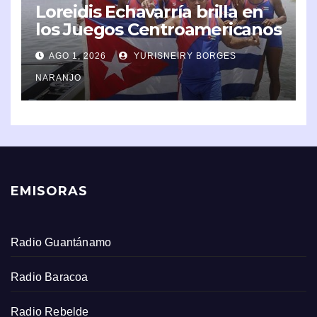
Loreidis Echavarría brilla en
los Juegos Centroamericanos
y del Caribe 2026
AGO 1, 2026
YURISNEIRY BORGES
NARANJO
EMISORAS
Radio Guantánamo
Radio Baracoa
Radio Rebelde