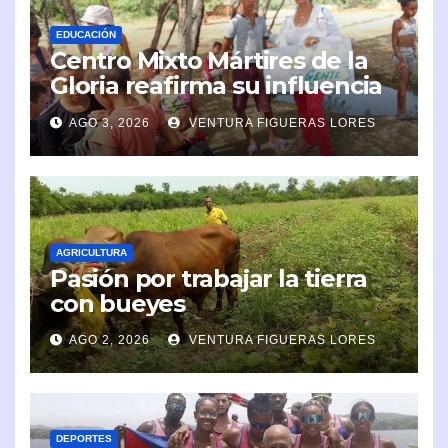
EDUCACIÓN
Centro Mixto Mártires de la
Gloria reafirma su influencia
en la comunidad
AGO 3, 2026
VENTURA FIGUERAS LORES
AGRICULTURA
Pasión por trabajar la tierra
con bueyes
AGO 2, 2026
VENTURA FIGUERAS LORES
DEPORTES