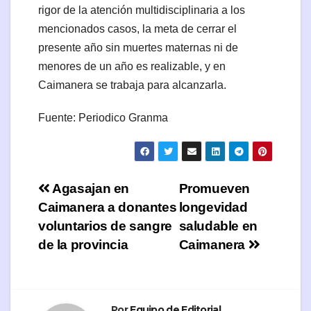
rigor de la atención multidisciplinaria a los
mencionados casos, la meta de cerrar el
presente año sin muertes maternas ni de
menores de un año es realizable, y en
Caimanera se trabaja para alcanzarla.
Fuente: Periodico Granma
Navegación
Agasajan en
Promueven
Caimanera a donantes
longevidad
de
voluntarios de sangre
saludable en
entradas
de la provincia
Caimanera
Por
Equipo de Editorial