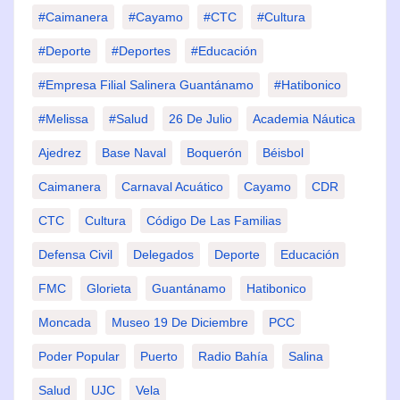
#Caimanera
#Cayamo
#CTC
#Cultura
#Deporte
#deportes
#Educación
#Empresa Filial Salinera Guantánamo
#Hatibonico
#Melissa
#Salud
26 De Julio
Academia Náutica
Ajedrez
Base Naval
Boquerón
Béisbol
Caimanera
Carnaval Acuático
Cayamo
CDR
CTC
Cultura
Código De Las Familias
Defensa Civil
Delegados
Deporte
Educación
FMC
Glorieta
Guantánamo
Hatibonico
Moncada
Museo 19 De Diciembre
PCC
Poder Popular
Puerto
Radio Bahía
Salina
Salud
UJC
Vela