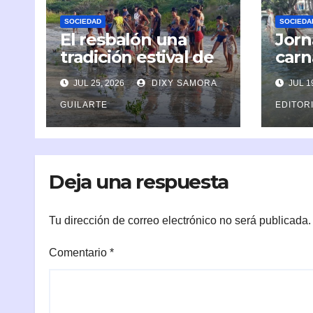
SOCIEDAD
SOCIEDA
El resbalón una
Jorn
tradición estival de
carn
Boquerón
dedi
JUL 25, 2026
DIXY SAMORA
JUL 19
en 
GUILARTE
EDITOR
Deja una respuesta
Tu dirección de correo electrónico no será publicada.
Comentario
*