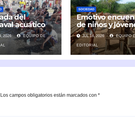
D
SOCIEDAD
ada del
Emotivo encuen
aval acuático
de niños y jóven
cada a los niños
en con los tejale
, 2026
EQUIPO DE
JUL 18, 2026
EQUIPO 
Caimanera
de Cayamo
IAL
EDITORIAL
Los campos obligatorios están marcados con
*