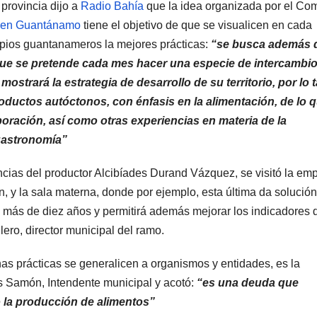
provincia dijo a
Radio Bahía
que la idea organizada por el Com
 en Guantánamo
tiene el objetivo de que se visualicen en cada
icipios guantanameros la mejores prácticas:
“se busca además 
 que se pretende cada mes hacer una especie de intercambi
mostrará la estrategia de desarrollo de su territorio, por lo 
roductos autóctonos, con énfasis en la alimentación, de lo 
oración, así como otras experiencias en materia de la
gastronomía”
encias del productor Alcibíades Durand Vázquez, se visitó la em
n, y la sala materna, donde por ejemplo, esta última da solución
más de diez años y permitirá además mejorar los indicadores 
lero, director municipal del ramo.
s prácticas se generalicen a organismos y entidades, es la
s Samón, Intendente municipal y acotó:
“es una deuda que
 la producción de alimentos”