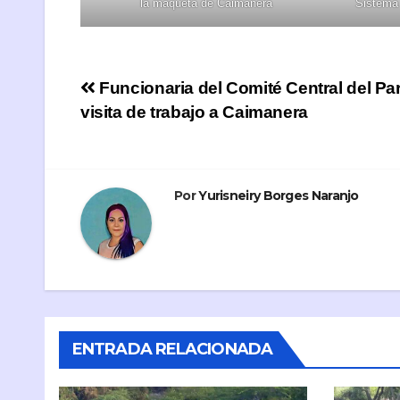
la maqueta de Caimanera
Sistema 
Navegación
Funcionaria del Comité Central del Par
visita de trabajo a Caimanera
de
entradas
Por
Yurisneiry Borges Naranjo
ENTRADA RELACIONADA