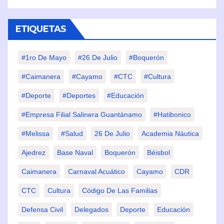
ETIQUETAS
#1ro De Mayo
#26 De Julio
#Boquerón
#Caimanera
#Cayamo
#CTC
#Cultura
#Deporte
#deportes
#Educación
#Empresa Filial Salinera Guantánamo
#Hatibonico
#Melissa
#Salud
26 De Julio
Academia Náutica
Ajedrez
Base Naval
Boquerón
Béisbol
Caimanera
Carnaval Acuático
Cayamo
CDR
CTC
Cultura
Código De Las Familias
Defensa Civil
Delegados
Deporte
Educación