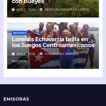
con bueyes
AGO 2, 2026
VENTURA FIGUERAS LORES
DEPORTES
Loreidis Echavarría brilla en
los Juegos Centroamericanos
y del Caribe 2026
AGO 1, 2026
YURISNEIRY BORGES
NARANJO
EMISORAS