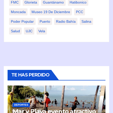
FMC
Glorieta
Guantánamo
Hatibonico
Moncada
Museo 19 De Diciembre
PCC
Poder Popular
Puerto
Radio Bahía
Salina
Salud
UJC
Vela
TE HAS PERDIDO
DEPORTES
Mar y Playa evento atractivo