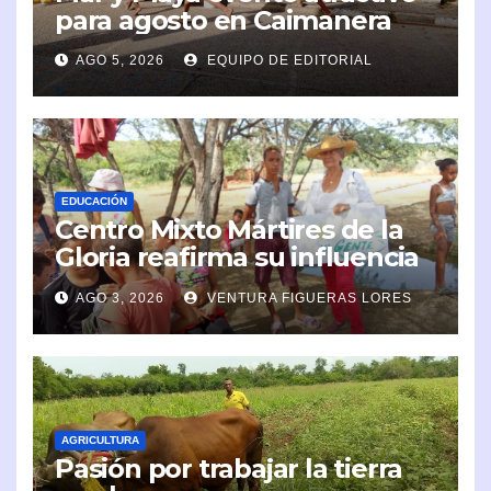
para agosto en Caimanera
AGO 5, 2026
EQUIPO DE EDITORIAL
EDUCACIÓN
Centro Mixto Mártires de la
Gloria reafirma su influencia
en la comunidad
AGO 3, 2026
VENTURA FIGUERAS LORES
AGRICULTURA
Pasión por trabajar la tierra