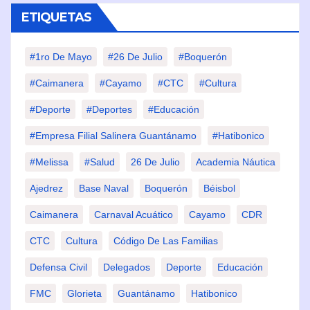
ETIQUETAS
#1ro De Mayo
#26 De Julio
#Boquerón
#Caimanera
#Cayamo
#CTC
#Cultura
#Deporte
#deportes
#Educación
#Empresa Filial Salinera Guantánamo
#Hatibonico
#Melissa
#Salud
26 De Julio
Academia Náutica
Ajedrez
Base Naval
Boquerón
Béisbol
Caimanera
Carnaval Acuático
Cayamo
CDR
CTC
Cultura
Código De Las Familias
Defensa Civil
Delegados
Deporte
Educación
FMC
Glorieta
Guantánamo
Hatibonico