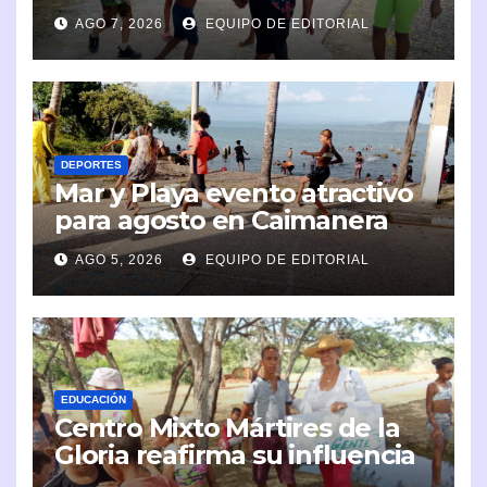
infantil
AGO 7, 2026
EQUIPO DE EDITORIAL
DEPORTES
Mar y Playa evento atractivo
para agosto en Caimanera
AGO 5, 2026
EQUIPO DE EDITORIAL
EDUCACIÓN
Centro Mixto Mártires de la
Gloria reafirma su influencia
en la comunidad