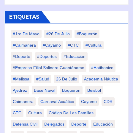
ETIQUETAS
#1ro De Mayo
#26 De Julio
#Boquerón
#Caimanera
#Cayamo
#CTC
#Cultura
#Deporte
#deportes
#Educación
#Empresa Filial Salinera Guantánamo
#Hatibonico
#Melissa
#Salud
26 De Julio
Academia Náutica
Ajedrez
Base Naval
Boquerón
Béisbol
Caimanera
Carnaval Acuático
Cayamo
CDR
CTC
Cultura
Código De Las Familias
Defensa Civil
Delegados
Deporte
Educación