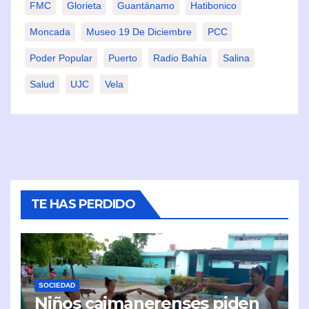
FMC
Glorieta
Guantánamo
Hatibonico
Moncada
Museo 19 De Diciembre
PCC
Poder Popular
Puerto
Radio Bahía
Salina
Salud
UJC
Vela
TE HAS PERDIDO
SOCIEDAD
Niños caimanerenses piden