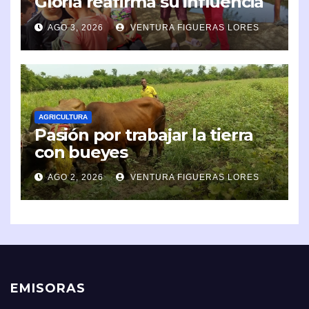
Gloria reafirma su influencia
en la comunidad
AGO 3, 2026
VENTURA FIGUERAS LORES
AGRICULTURA
Pasión por trabajar la tierra
con bueyes
AGO 2, 2026
VENTURA FIGUERAS LORES
EMISORAS