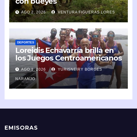
con bueyes
AGO 2, 2026
VENTURA FIGUERAS LORES
DEPORTES
Loreidis Echavarría brilla en
los Juegos Centroamericanos
y del Caribe 2026
AGO 1, 2026
YURISNEIRY BORGES
NARANJO
EMISORAS