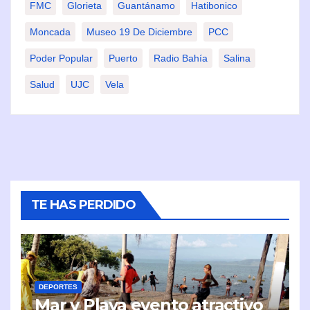
FMC
Glorieta
Guantánamo
Hatibonico
Moncada
Museo 19 De Diciembre
PCC
Poder Popular
Puerto
Radio Bahía
Salina
Salud
UJC
Vela
TE HAS PERDIDO
DEPORTES
Mar y Playa evento atractivo