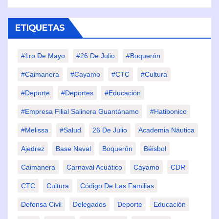
ETIQUETAS
#1ro De Mayo
#26 De Julio
#Boquerón
#Caimanera
#Cayamo
#CTC
#Cultura
#Deporte
#deportes
#Educación
#Empresa Filial Salinera Guantánamo
#Hatibonico
#Melissa
#Salud
26 De Julio
Academia Náutica
Ajedrez
Base Naval
Boquerón
Béisbol
Caimanera
Carnaval Acuático
Cayamo
CDR
CTC
Cultura
Código De Las Familias
Defensa Civil
Delegados
Deporte
Educación