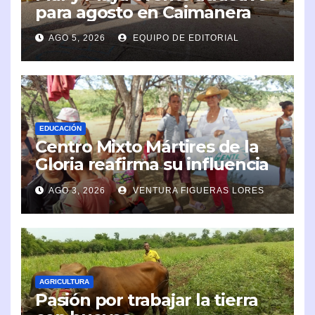
para agosto en Caimanera
AGO 5, 2026
EQUIPO DE EDITORIAL
EDUCACIÓN
Centro Mixto Mártires de la
Gloria reafirma su influencia
en la comunidad
AGO 3, 2026
VENTURA FIGUERAS LORES
AGRICULTURA
Pasión por trabajar la tierra