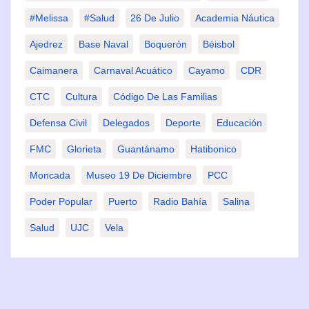
#Melissa
#Salud
26 De Julio
Academia Náutica
Ajedrez
Base Naval
Boquerón
Béisbol
Caimanera
Carnaval Acuático
Cayamo
CDR
CTC
Cultura
Código De Las Familias
Defensa Civil
Delegados
Deporte
Educación
FMC
Glorieta
Guantánamo
Hatibonico
Moncada
Museo 19 De Diciembre
PCC
Poder Popular
Puerto
Radio Bahía
Salina
Salud
UJC
Vela