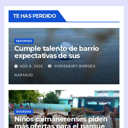
TE HAS PERDIDO
DEPORTES
Cumple talento de barrio
expectativas de sus
organizadores
AGO 8, 2026
YURISNEIRY BORGES
NARANJO
SOCIEDAD
Niños caimanerenses piden
más ofertas para el parque