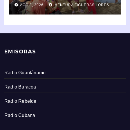
en la comunidad
AGO 3, 2026
VENTURA FIGUERAS LORES
EMISORAS
Radio Guantánamo
Radio Baracoa
Radio Rebelde
Radio Cubana