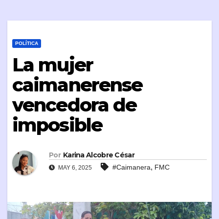
POLÍTICA
La mujer
caimanerense
vencedora de
imposible
Por
Karina Alcobre César
,
#Caimanera
FMC
MAY 6, 2025