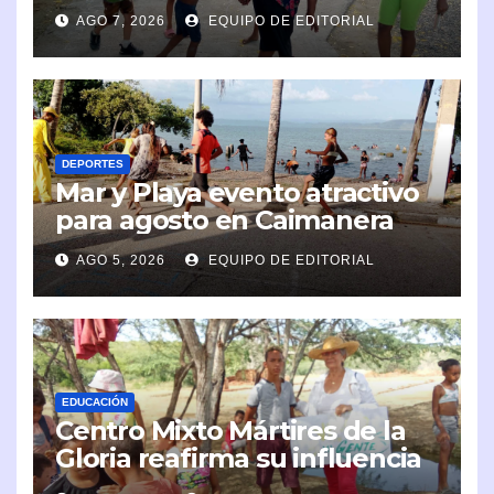
infantil
AGO 7, 2026
EQUIPO DE EDITORIAL
DEPORTES
Mar y Playa evento atractivo
para agosto en Caimanera
AGO 5, 2026
EQUIPO DE EDITORIAL
EDUCACIÓN
Centro Mixto Mártires de la
Gloria reafirma su influencia
en la comunidad