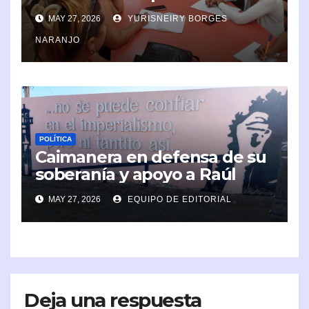
sociales
MAY 27, 2026
YURISNEIRY BORGES
NARANJO
POLÍTICA
Caimanera en defensa de su
soberanía y apoyo a Raúl
MAY 27, 2026
EQUIPO DE EDITORIAL
Deja una respuesta