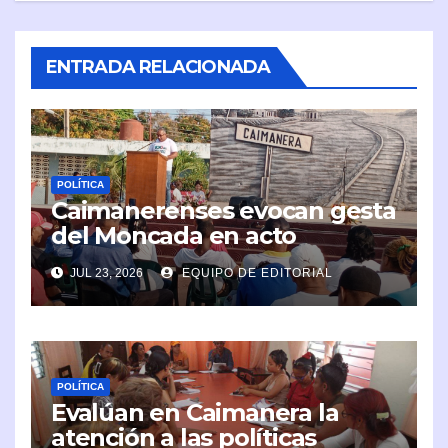
ENTRADA RELACIONADA
POLÍTICA
Caimanerenses evocan gesta
del Moncada en acto
conmemorativo
JUL 23, 2026
EQUIPO DE EDITORIAL
POLÍTICA
Evalúan en Caimanera la
atención a las políticas