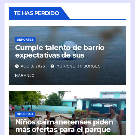
TE HAS PERDIDO
DEPORTES
Cumple talento de barrio
expectativas de sus
organizadores
AGO 8, 2026
YURISNEIRY BORGES
NARANJO
SOCIEDAD
Niños caimanerenses piden
más ofertas para el parque