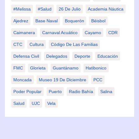
#Melissa
#Salud
26 De Julio
Academia Náutica
Ajedrez
Base Naval
Boquerón
Béisbol
Caimanera
Carnaval Acuático
Cayamo
CDR
CTC
Cultura
Código De Las Familias
Defensa Civil
Delegados
Deporte
Educación
FMC
Glorieta
Guantánamo
Hatibonico
Moncada
Museo 19 De Diciembre
PCC
Poder Popular
Puerto
Radio Bahía
Salina
Salud
UJC
Vela