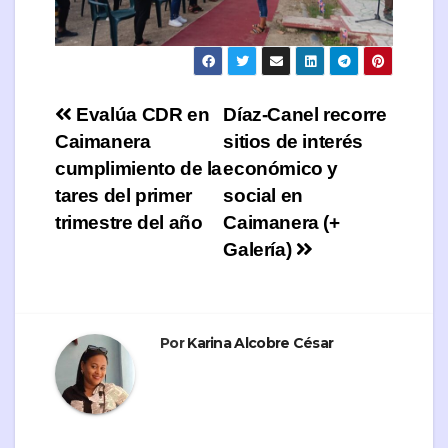
Navegación
Evalúa CDR en
Díaz-Canel recorre
Caimanera
sitios de interés
de
cumplimiento de la
económico y
entradas
tares del primer
social en
trimestre del año
Caimanera (+
Galería)
Por
Karina Alcobre César