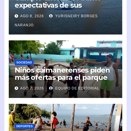
expectativas de sus
organizadores
AGO 8, 2026
YURISNEIRY BORGES
NARANJO
SOCIEDAD
Niños caimanerenses piden
más ofertas para el parque
infantil
AGO 7, 2026
EQUIPO DE EDITORIAL
DEPORTES