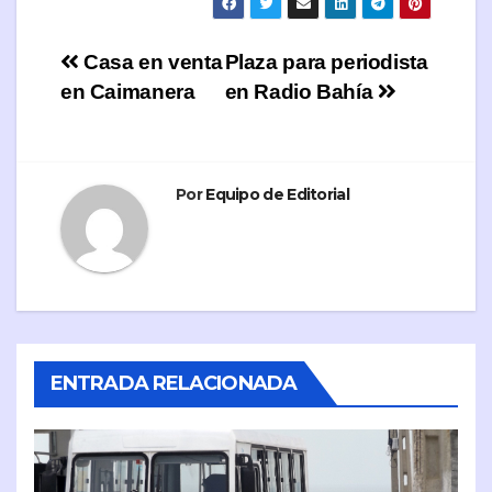
Navegación
Casa en venta
Plaza para periodista
en Caimanera
en Radio Bahía
de
entradas
Por
Equipo de Editorial
ENTRADA RELACIONADA