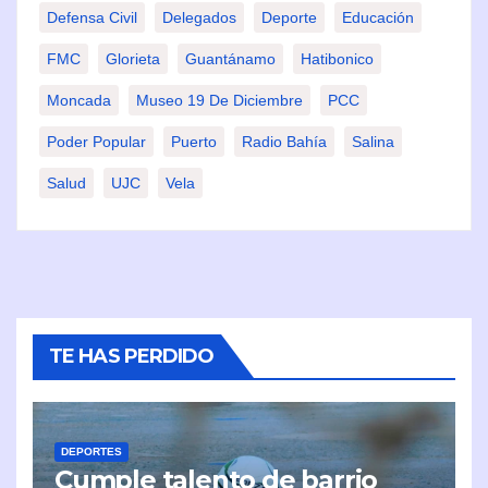
Defensa Civil
Delegados
Deporte
Educación
FMC
Glorieta
Guantánamo
Hatibonico
Moncada
Museo 19 De Diciembre
PCC
Poder Popular
Puerto
Radio Bahía
Salina
Salud
UJC
Vela
TE HAS PERDIDO
DEPORTES
Cumple talento de barrio