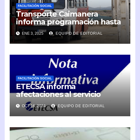
FACILITACIÓN SOCIAL
Transporte Caimanera
informa programación hasta
el 6 de enero
ENE 3, 2025
EQUIPO DE EDITORIAL
FACILITACIÓN SOCIAL
ETECSA informa
afectaciones al servicio
telefónica en Caimanera
OCT 16, 2024
EQUIPO DE EDITORIAL