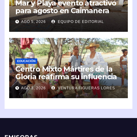
Mar y Playa evento atractivo
para agosto en Caimanera
AGO 5, 2026
EQUIPO DE EDITORIAL
EDUCACIÓN
Centro Mixto Mártires de la
Gloria reafirma su influencia
en la comunidad
AGO 3, 2026
VENTURA FIGUERAS LORES