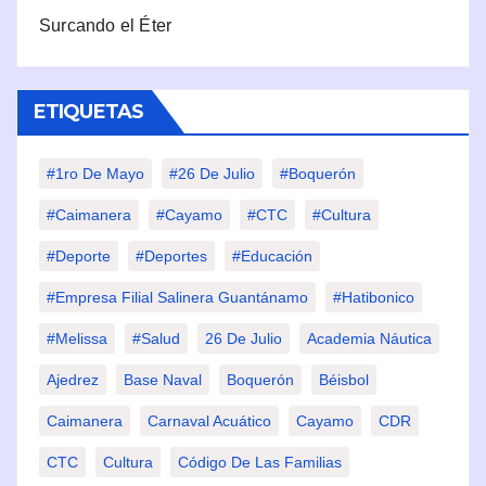
Surcando el Éter
ETIQUETAS
#1ro De Mayo
#26 De Julio
#Boquerón
#Caimanera
#Cayamo
#CTC
#Cultura
#Deporte
#deportes
#Educación
#Empresa Filial Salinera Guantánamo
#Hatibonico
#Melissa
#Salud
26 De Julio
Academia Náutica
Ajedrez
Base Naval
Boquerón
Béisbol
Caimanera
Carnaval Acuático
Cayamo
CDR
CTC
Cultura
Código De Las Familias