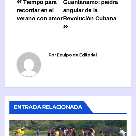
Navegación
Tiempo para
Guantánamo: piedra
recordar en el
angular de la
de
verano con amor
Revolución Cubana
entradas
Por
Equipo de Editorial
ENTRADA RELACIONADA