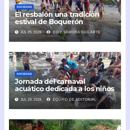
SOCIEDAD
El resbalón una tradición
estival de Boquerón
JUL 25, 2026
DIXY SAMORA GUILARTE
SOCIEDAD
Jornada del carnaval
acuático dedicada a los niños
en Caimanera
JUL 19, 2026
EQUIPO DE EDITORIAL