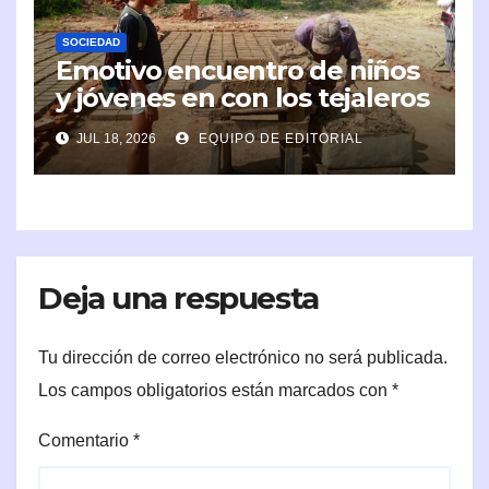
SOCIEDAD
Emotivo encuentro de niños
y jóvenes en con los tejaleros
de Cayamo
JUL 18, 2026
EQUIPO DE EDITORIAL
Deja una respuesta
Tu dirección de correo electrónico no será publicada.
Los campos obligatorios están marcados con
*
Comentario
*