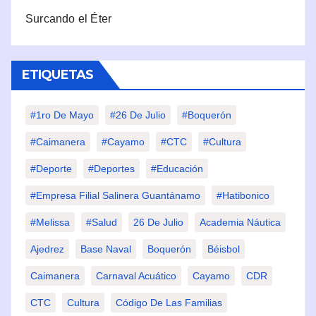
Surcando el Éter
ETIQUETAS
#1ro De Mayo
#26 De Julio
#Boquerón
#Caimanera
#Cayamo
#CTC
#Cultura
#Deporte
#deportes
#Educación
#Empresa Filial Salinera Guantánamo
#Hatibonico
#Melissa
#Salud
26 De Julio
Academia Náutica
Ajedrez
Base Naval
Boquerón
Béisbol
Caimanera
Carnaval Acuático
Cayamo
CDR
CTC
Cultura
Código De Las Familias