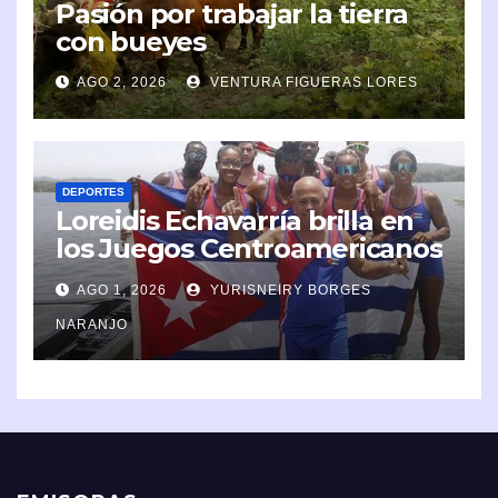
Pasión por trabajar la tierra
con bueyes
AGO 2, 2026
VENTURA FIGUERAS LORES
DEPORTES
Loreidis Echavarría brilla en
los Juegos Centroamericanos
y del Caribe 2026
AGO 1, 2026
YURISNEIRY BORGES
NARANJO