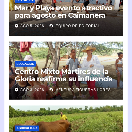
DEPORTES
Mar y Playa evento atractivo
para agosto en Caimanera
AGO 5, 2026
EQUIPO DE EDITORIAL
EDUCACIÓN
Centro Mixto Mártires de la
Gloria reafirma su influencia
en la comunidad
AGO 3, 2026
VENTURA FIGUERAS LORES
AGRICULTURA