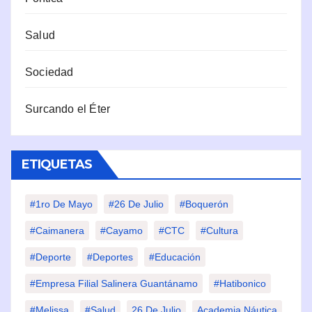
Salud
Sociedad
Surcando el Éter
ETIQUETAS
#1ro De Mayo
#26 De Julio
#Boquerón
#Caimanera
#Cayamo
#CTC
#Cultura
#Deporte
#deportes
#Educación
#Empresa Filial Salinera Guantánamo
#Hatibonico
#Melissa
#Salud
26 De Julio
Academia Náutica