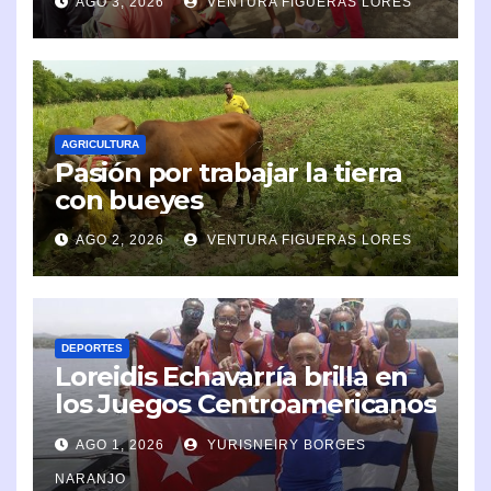
AGO 3, 2026
VENTURA FIGUERAS LORES
AGRICULTURA
Pasión por trabajar la tierra
con bueyes
AGO 2, 2026
VENTURA FIGUERAS LORES
DEPORTES
Loreidis Echavarría brilla en
los Juegos Centroamericanos
y del Caribe 2026
AGO 1, 2026
YURISNEIRY BORGES
NARANJO